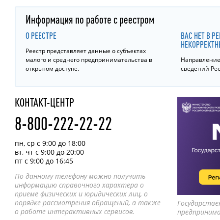
Информация по работе с реестром
О РЕЕСТРЕ
ВАС НЕТ В Р
НЕКОРРЕКТН
Реестр представляет данные о субъектах
малого и среднего предпринимательства в
Направление 
открытом доступе.
сведений Ре
КОНТАКТ-ЦЕНТР
8-800-222-22-22
пн, ср с 9:00 до 18:00
вт, чт с 9:00 до 20:00
пт с 9:00 до 16:45
По данному телефону можно получить
информацию справочного характера о
приеме физических и юридических лиц, о
порядке рассмотрения обращений, а также
Государстве
о работе интерактивных сервисов.
предприним